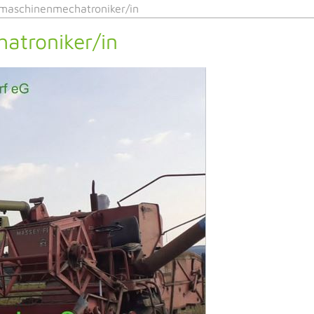
aschinenmechatroniker/in
atroniker/in