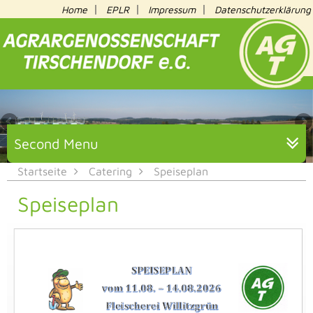
|
|
|
Home
EPLR
Impressum
Datenschutzerklärung
Second Menu
Startseite
Catering
Speiseplan
Speiseplan